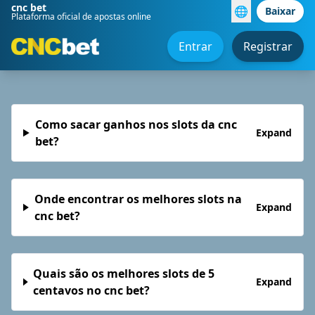
cnc bet
🌐
Baixar
Plataforma oficial de apostas online
Entrar
Registrar
Como sacar ganhos nos slots da cnc
Expand
bet?
Onde encontrar os melhores slots na
Expand
cnc bet?
Quais são os melhores slots de 5
Expand
centavos no cnc bet?