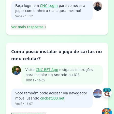
Faça login em
CNC Login
para começar a
jogar com dinheiro real agora mesmo!
Você • 15:12
Ver mais respostas
↓
Como posso instalar o jogo de cartas no
meu celular?
Visite
CNC BET App
e siga as instruções
para instalar no Android ou iOS.
10011 • 16:05
Você também pode acessar via navegador
móvel usando
cncbet333.net
.
Você • 16:07