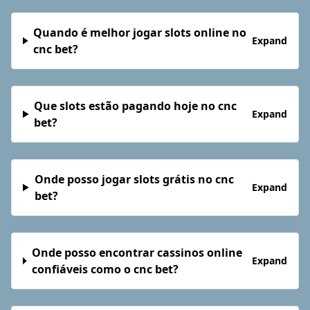
Quando é melhor jogar slots online no
Expand
cnc bet?
Que slots estão pagando hoje no cnc
Expand
bet?
Onde posso jogar slots grátis no cnc
Expand
bet?
Onde posso encontrar cassinos online
Expand
confiáveis como o cnc bet?